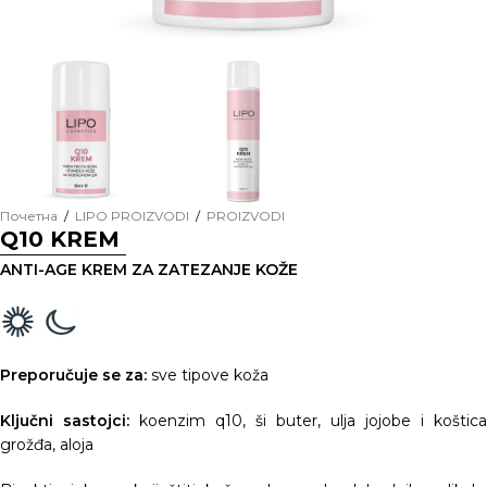
Почетна
/
LIPO PROIZVODI
/
PROIZVODI
Q10 KREM
ANTI-AGE KREM ZA ZATEZANJE KOŽE
Preporučuje se za:
sve tipove koža
Ključni sastojci:
koenzim q10, ši buter, ulja jojobe i koštica
grožđa, aloja