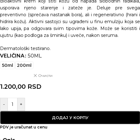
Bioaktivni krem koji štiti kožu od napada slobodnih radikala,
usporava njeno starenje i zateže je. Deluje pre svega
preventivno (sprečava nastanak bora), ali i regenerativno (hrani i
hidrira kožu). Aktivni sastojci su ugrađeni u finu emulziju koja se
lako upija, pa odgovara svim tipovima kože. Može se koristiti i
ujutru (kao podloga za šminku) i uveče, nakon seruma.
Dermatološki testirano.
VELIČINA
50ML
50ml
200ml
Очисти
1.200,00
RSD
-
+
ДОДАЈ У КОРПУ
PDV je uračunat u cenu