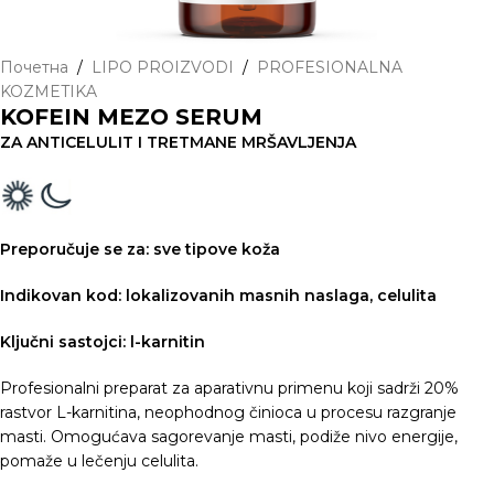
Почетна
/
LIPO PROIZVODI
/
PROFESIONALNA
KOZMETIKA
KOFEIN MEZO SERUM
ZA ANTICELULIT I TRETMANE MRŠAVLJENJA
Preporučuje se za: sve tipove koža
Indikovan kod: lokalizovanih masnih naslaga, celulita
Ključni sastojci: l-karnitin
Profesionalni preparat za aparativnu primenu koji sadrži 20%
rastvor L-karnitina, neophodnog činioca u procesu razgranje
masti. Omogućava sagorevanje masti, podiže nivo energije,
pomaže u lečenju celulita.